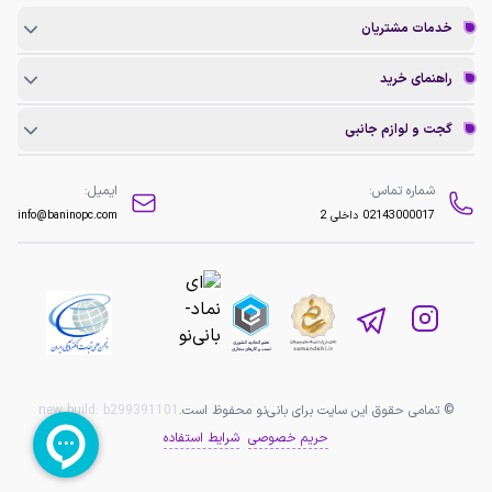
خدمات مشتریان
راهنمای خرید
گجت و لوازم جانبی
شماره تماس:
ایمیل:
02143000017
داخلی 2
info@baninopc.com
© تمامی حقوق این سایت برای بانی‌نو محفوظ است.
b299391101
new build:
حریم خصوصی
شرایط استفاده