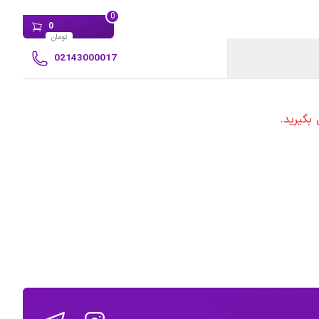
0
0
تومان
02143000017
بگیرید.