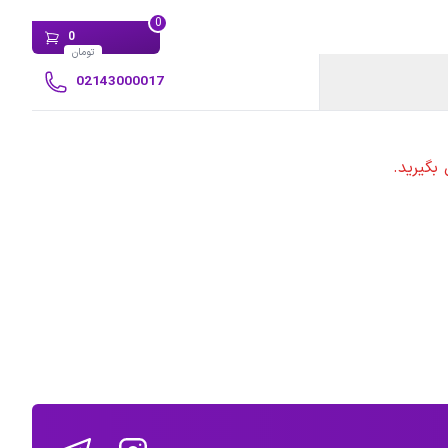
0
0
تومان
02143000017
بگیرید.