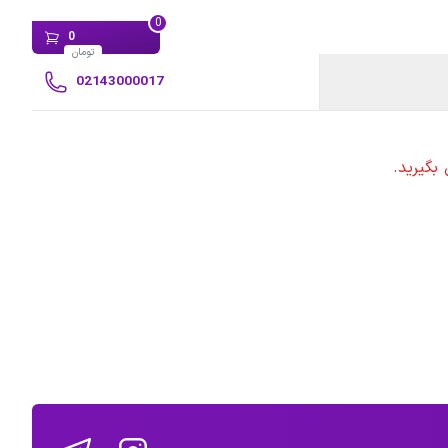
0
0
تومان
02143000017
بگیرید.