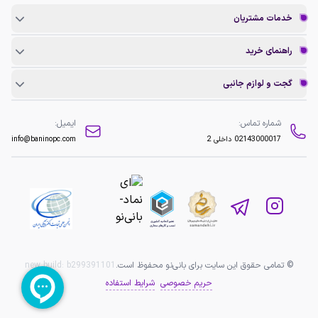
خدمات مشتریان
راهنمای خرید
گجت و لوازم جانبی
شماره تماس:
ایمیل:
02143000017
داخلی 2
info@baninopc.com
© تمامی حقوق این سایت برای بانی‌نو محفوظ است.
b299391101
new build:
حریم خصوصی
شرایط استفاده