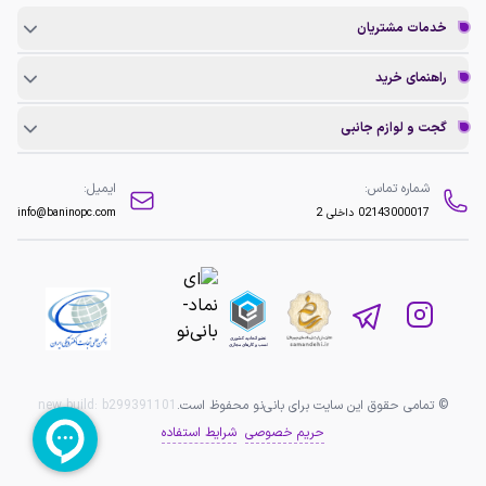
خدمات مشتریان
راهنمای خرید
گجت و لوازم جانبی
شماره تماس:
ایمیل:
02143000017
داخلی 2
info@baninopc.com
© تمامی حقوق این سایت برای بانی‌نو محفوظ است.
b299391101
new build:
حریم خصوصی
شرایط استفاده