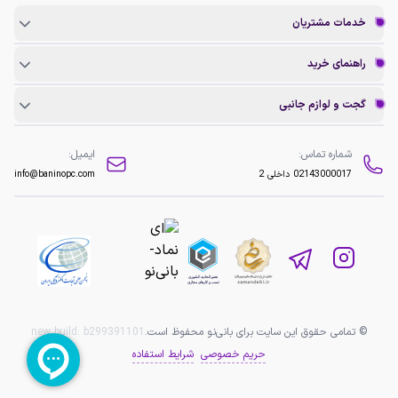
خدمات مشتریان
راهنمای خرید
گجت و لوازم جانبی
شماره تماس:
ایمیل:
02143000017
داخلی 2
info@baninopc.com
© تمامی حقوق این سایت برای بانی‌نو محفوظ است.
b299391101
new build:
حریم خصوصی
شرایط استفاده