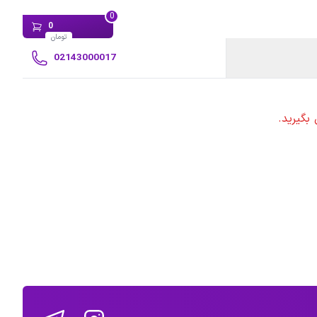
0
0
تومان
02143000017
بگیرید.