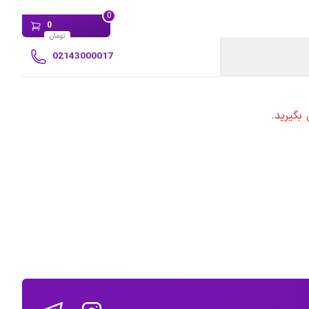
0
0
تومان
02143000017
بگیرید.