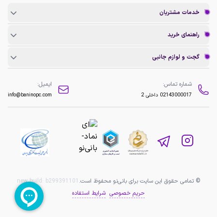
خدمات مشتریان
راهنمای خرید
گجت و لوازم جانبی
شماره تماس:
ایمیل:
02143000017
داخلی 2
info@baninopc.com
© تمامی حقوق این سایت برای بانی‌نو محفوظ است.
b299391101
new build:
حریم خصوصی
شرایط استفاده