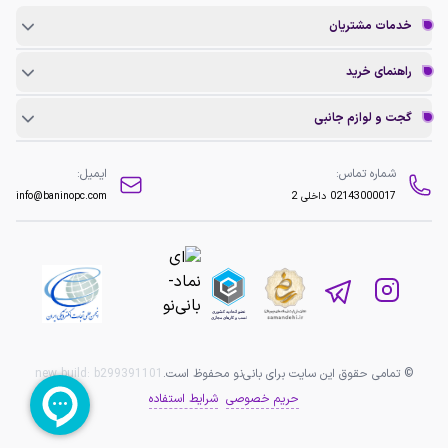
خدمات مشتریان
راهنمای خرید
گجت و لوازم جانبی
شماره تماس:
ایمیل:
02143000017
داخلی 2
info@baninopc.com
© تمامی حقوق این سایت برای بانی‌نو محفوظ است.
b299391101
new build:
حریم خصوصی
شرایط استفاده