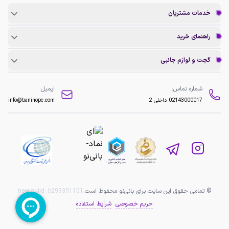
خدمات مشتریان
راهنمای خرید
گجت و لوازم جانبی
شماره تماس:
ایمیل:
02143000017
داخلی 2
info@baninopc.com
© تمامی حقوق این سایت برای بانی‌نو محفوظ است.
b299391101
new build:
حریم خصوصی
شرایط استفاده