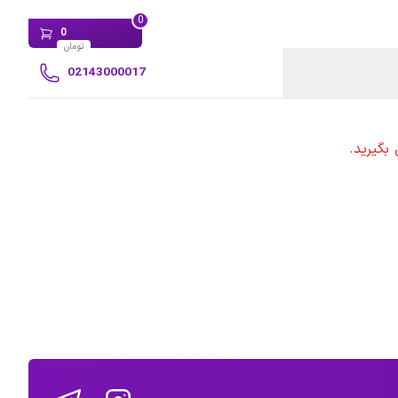
0
0
تومان
02143000017
بگیرید.