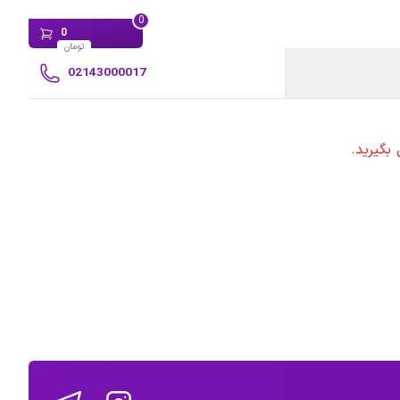
0
0
تومان
02143000017
بگیرید.