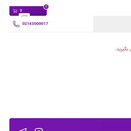
0
0
تومان
02143000017
بگیرید.