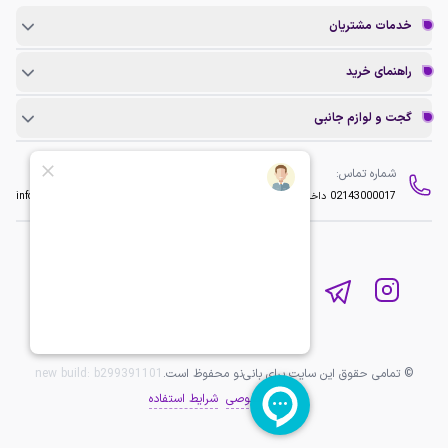
خدمات مشتریان
راهنمای خرید
گجت و لوازم جانبی
شماره تماس:
ایمیل:
02143000017
داخلی 2
info@baninopc.com
© تمامی حقوق این سایت برای بانی‌نو محفوظ است.
b299391101
new build:
حریم خصوصی
شرایط استفاده