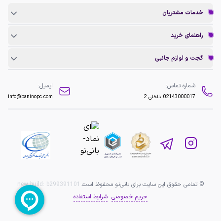
خدمات مشتریان
راهنمای خرید
گجت و لوازم جانبی
شماره تماس:
ایمیل:
02143000017
داخلی 2
info@baninopc.com
© تمامی حقوق این سایت برای بانی‌نو محفوظ است.
b299391101
new build:
حریم خصوصی
شرایط استفاده