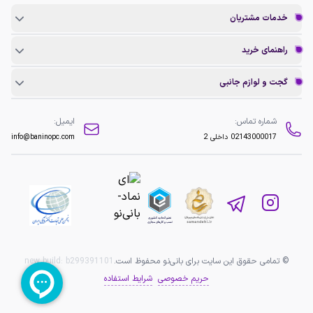
خدمات مشتریان
راهنمای خرید
گجت و لوازم جانبی
شماره تماس:
ایمیل:
02143000017
داخلی 2
info@baninopc.com
© تمامی حقوق این سایت برای بانی‌نو محفوظ است.
b299391101
new build:
حریم خصوصی
شرایط استفاده