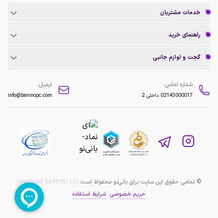
خدمات مشتریان
راهنمای خرید
گجت و لوازم جانبی
شماره تماس:
ایمیل:
02143000017
داخلی 2
info@baninopc.com
© تمامی حقوق این سایت برای بانی‌نو محفوظ است.
b299391101
new build:
حریم خصوصی
شرایط استفاده