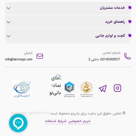
خدمات مشتریان
راهنمای خرید
گجت و لوازم جانبی
شماره تماس:
ایمیل:
02143000017
داخلی 2
info@baninopc.com
© تمامی حقوق این سایت برای بانی‌نو محفوظ است.
b299391101
new build:
حریم خصوصی
شرایط استفاده