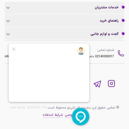
خدمات مشتریان
راهنمای خرید
گجت و لوازم جانبی
شماره تماس:
ایمیل:
02143000017
داخلی 2
info@baninopc.com
© تمامی حقوق این سایت برای بانی‌نو محفوظ است.
b299391101
new build:
حریم خصوصی
شرایط استفاده