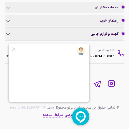
خدمات مشتریان
راهنمای خرید
گجت و لوازم جانبی
شماره تماس:
ایمیل:
02143000017
داخلی 2
info@baninopc.com
© تمامی حقوق این سایت برای بانی‌نو محفوظ است.
b299391101
new build:
حریم خصوصی
شرایط استفاده