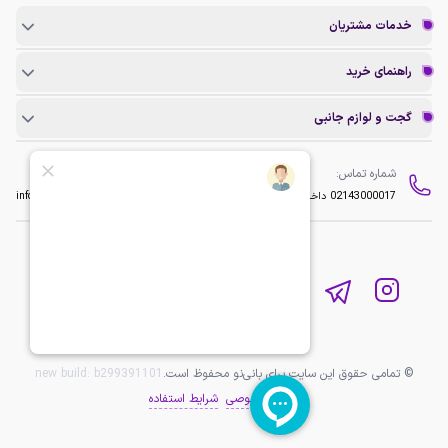
خدمات مشتریان
راهنمای خرید
گجت و لوازم جانبی
شماره تماس:
ایمیل:
02143000017
داخلی 2
info@baninopc.com
© تمامی حقوق این سایت برای بانی‌نو محفوظ است.
b299391101
new build:
حریم خصوصی
شرایط استفاده