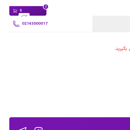
0
0
تومان
02143000017
بگیرید.