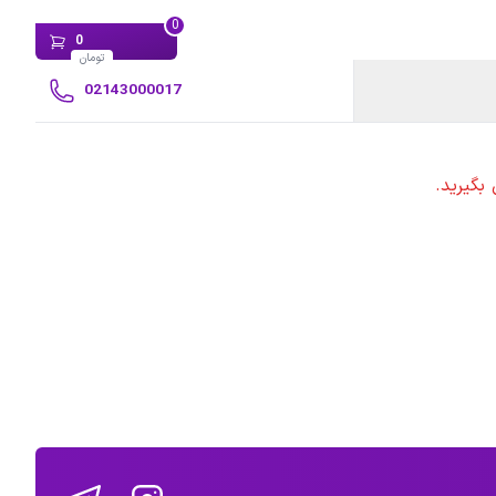
0
0
تومان
02143000017
بگیرید.