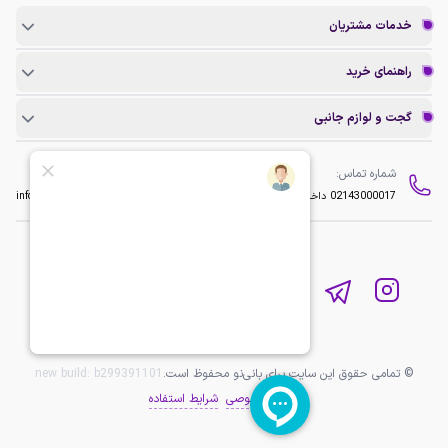
خدمات مشتریان
راهنمای خرید
گجت و لوازم جانبی
شماره تماس:
ایمیل:
02143000017
داخلی 2
info@baninopc.com
© تمامی حقوق این سایت برای بانی‌نو محفوظ است.
b299391101
new build:
حریم خصوصی
شرایط استفاده