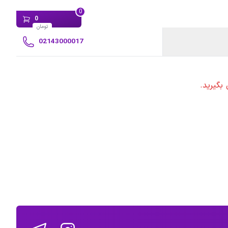
0
0
تومان
02143000017
بگیرید.