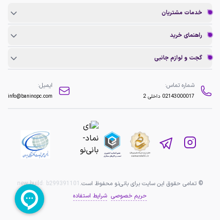
خدمات مشتریان
راهنمای خرید
گجت و لوازم جانبی
شماره تماس:
ایمیل:
02143000017
داخلی 2
info@baninopc.com
© تمامی حقوق این سایت برای بانی‌نو محفوظ است.
b299391101
new build:
حریم خصوصی
شرایط استفاده