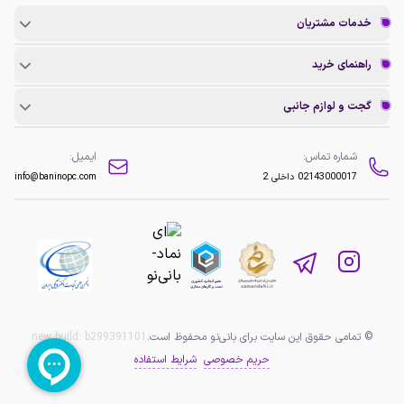
خدمات مشتریان
راهنمای خرید
گجت و لوازم جانبی
شماره تماس:
ایمیل:
02143000017
داخلی 2
info@baninopc.com
© تمامی حقوق این سایت برای بانی‌نو محفوظ است.
b299391101
new build:
حریم خصوصی
شرایط استفاده