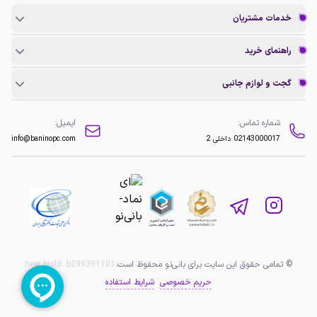
خدمات مشتریان
راهنمای خرید
گجت و لوازم جانبی
شماره تماس:
ایمیل:
02143000017
داخلی 2
info@baninopc.com
© تمامی حقوق این سایت برای بانی‌نو محفوظ است.
b299391101
new build:
حریم خصوصی
شرایط استفاده