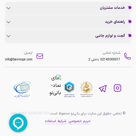
خدمات مشتریان
راهنمای خرید
گجت و لوازم جانبی
شماره تماس:
ایمیل:
02143000017
داخلی 2
info@baninopc.com
© تمامی حقوق این سایت برای بانی‌نو محفوظ است.
b299391101
new build:
حریم خصوصی
شرایط استفاده