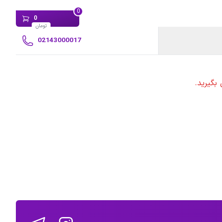
0
0
تومان
02143000017
بگیرید.