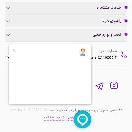
خدمات مشتریان
راهنمای خرید
گجت و لوازم جانبی
شماره تماس:
ایمیل:
02143000017
داخلی 2
info@baninopc.com
© تمامی حقوق این سایت برای بانی‌نو محفوظ است.
b299391101
new build:
حریم خصوصی
شرایط استفاده