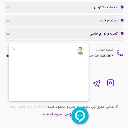
خدمات مشتریان
راهنمای خرید
گجت و لوازم جانبی
شماره تماس:
ایمیل:
02143000017
داخلی 2
info@baninopc.com
© تمامی حقوق این سایت برای بانی‌نو محفوظ است.
b299391101
new build:
حریم خصوصی
شرایط استفاده