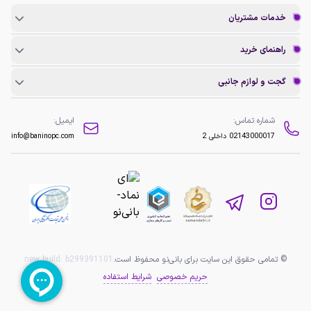
خدمات مشتریان
راهنمای خرید
گجت و لوازم جانبی
شماره تماس:
ایمیل:
02143000017
داخلی 2
info@baninopc.com
© تمامی حقوق این سایت برای بانی‌نو محفوظ است.
b299391101
new build:
حریم خصوصی
شرایط استفاده