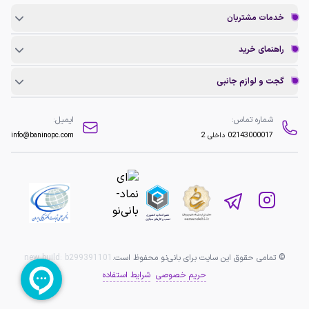
خدمات مشتریان
راهنمای خرید
گجت و لوازم جانبی
شماره تماس:
ایمیل:
02143000017
داخلی 2
info@baninopc.com
© تمامی حقوق این سایت برای بانی‌نو محفوظ است.
b299391101
new build:
حریم خصوصی
شرایط استفاده