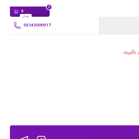
0
0
تومان
02143000017
بگیرید.