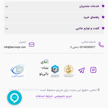
خدمات مشتریان
راهنمای خرید
گجت و لوازم جانبی
شماره تماس:
ایمیل:
02143000017
داخلی 2
info@baninopc.com
© تمامی حقوق این سایت برای بانی‌نو محفوظ است.
b299391101
new build:
حریم خصوصی
شرایط استفاده