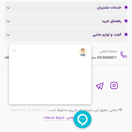
خدمات مشتریان
راهنمای خرید
گجت و لوازم جانبی
شماره تماس:
ایمیل:
02143000017
داخلی 2
info@baninopc.com
© تمامی حقوق این سایت برای بانی‌نو محفوظ است.
b299391101
new build:
حریم خصوصی
شرایط استفاده