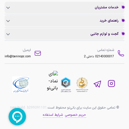
خدمات مشتریان
راهنمای خرید
گجت و لوازم جانبی
شماره تماس:
ایمیل:
02143000017
داخلی 2
info@baninopc.com
© تمامی حقوق این سایت برای بانی‌نو محفوظ است.
b299391101
new build:
حریم خصوصی
شرایط استفاده