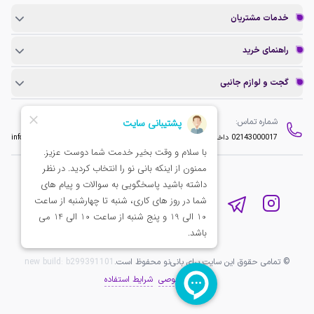
خدمات مشتریان
راهنمای خرید
گجت و لوازم جانبی
شماره تماس:
ایمیل:
02143000017
داخلی 2
info@baninopc.com
© تمامی حقوق این سایت برای بانی‌نو محفوظ است.
b299391101
new build:
حریم خصوصی
شرایط استفاده