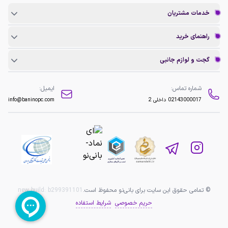
خدمات مشتریان
راهنمای خرید
گجت و لوازم جانبی
شماره تماس:
ایمیل:
02143000017
داخلی 2
info@baninopc.com
© تمامی حقوق این سایت برای بانی‌نو محفوظ است.
b299391101
new build:
حریم خصوصی
شرایط استفاده