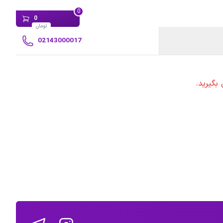
0
0
تومان
02143000017
بگیرید.