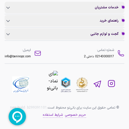
خدمات مشتریان
راهنمای خرید
گجت و لوازم جانبی
شماره تماس:
ایمیل:
02143000017
داخلی 2
info@baninopc.com
© تمامی حقوق این سایت برای بانی‌نو محفوظ است.
b299391101
new build:
حریم خصوصی
شرایط استفاده