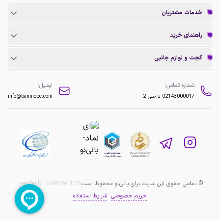
خدمات مشتریان
راهنمای خرید
گجت و لوازم جانبی
شماره تماس:
ایمیل:
02143000017
داخلی 2
info@baninopc.com
© تمامی حقوق این سایت برای بانی‌نو محفوظ است.
b299391101
new build:
حریم خصوصی
شرایط استفاده