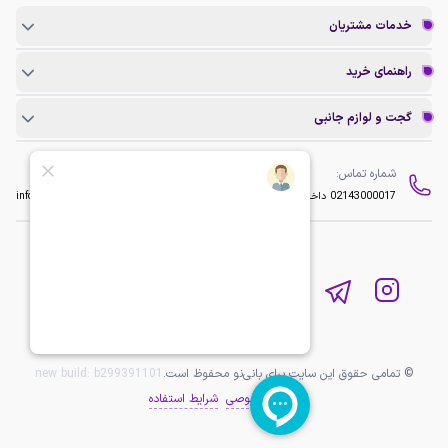
خدمات مشتریان
راهنمای خرید
گجت و لوازم جانبی
شماره تماس:
ایمیل:
02143000017
داخلی 2
info@baninopc.com
© تمامی حقوق این سایت برای بانی‌نو محفوظ است.
b299391101
new build:
حریم خصوصی
شرایط استفاده