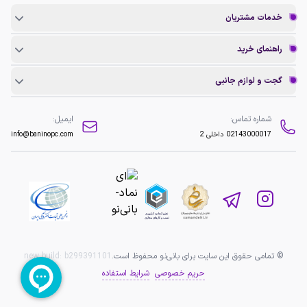
خدمات مشتریان
راهنمای خرید
گجت و لوازم جانبی
شماره تماس:
ایمیل:
02143000017
داخلی 2
info@baninopc.com
© تمامی حقوق این سایت برای بانی‌نو محفوظ است.
b299391101
new build:
حریم خصوصی
شرایط استفاده