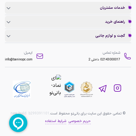
خدمات مشتریان
راهنمای خرید
گجت و لوازم جانبی
شماره تماس:
ایمیل:
02143000017
داخلی 2
info@baninopc.com
© تمامی حقوق این سایت برای بانی‌نو محفوظ است.
b299391101
new build:
حریم خصوصی
شرایط استفاده