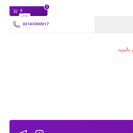
0
0
تومان
02143000017
بگیرید.