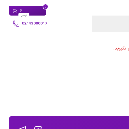
0
0
تومان
02143000017
بگیرید.